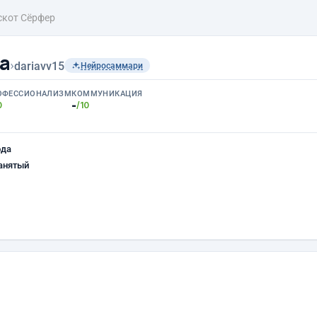
кот Сёрфер
а
›
dariavv15
Нейросаммари
ОФЕССИОНАЛИЗМ
КОММУНИКАЦИЯ
-
0
/10
ода
анятый