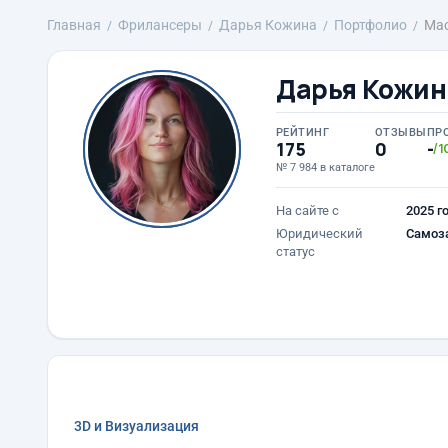
Главная
Фрилансеры
Дарья Кожина
Портфолио
Мас
Дарья Кожин
РЕЙТИНГ
ОТЗЫВЫ
ПР
175
0
-
/1
№ 7 984 в каталоге
На сайте с
2025 г
Юридический
Самоз
статус
3D и Визуализация