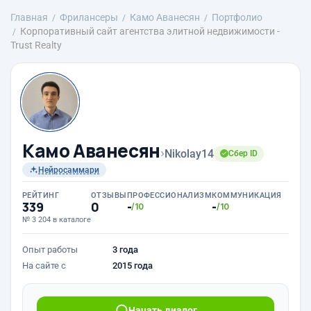
Главная
Фрилансеры
Камо Аванесян
Портфолио
Корпоративный сайт агентства элитной недвижимости -
Trust Realty
Камо Аванесян
›
Nikolay14
Сбер ID
Нейросаммари
РЕЙТИНГ
ОТЗЫВЫ
ПРОФЕССИОНАЛИЗМ
КОММУНИКАЦИЯ
339
0
-
-
/10
/10
№ 3 204 в каталоге
Опыт работы
3 года
На сайте с
2015 года
Начать диалог