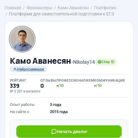
Главная
Фрилансеры
Камо Аванесян
Портфолио
Платформа для самостоятельной подготовки к ЕГЭ
Камо Аванесян
›
Nikolay14
Сбер ID
Нейросаммари
РЕЙТИНГ
ОТЗЫВЫ
ПРОФЕССИОНАЛИЗМ
КОММУНИКАЦИЯ
339
0
-
-
/10
/10
№ 3 201 в каталоге
Опыт работы
3 года
На сайте с
2015 года
Начать диалог