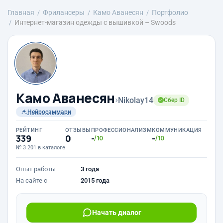
Главная
Фрилансеры
Камо Аванесян
Портфолио
Интернет-магазин одежды с вышивкой – Swoods
Камо Аванесян
›
Nikolay14
Сбер ID
Нейросаммари
РЕЙТИНГ
ОТЗЫВЫ
ПРОФЕССИОНАЛИЗМ
КОММУНИКАЦИЯ
339
0
-
-
/10
/10
№ 3 201 в каталоге
Опыт работы
3 года
На сайте с
2015 года
Начать диалог