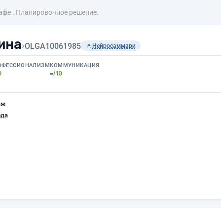
афе . Планировочное решение.
ина
›
OLGA10061985
Нейросаммари
ОФЕССИОНАЛИЗМ
КОММУНИКАЦИЯ
-
0
/10
еж
ода