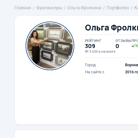
Главная
Фрилансеры
Ольга Фролкина
Портфолио
К
Ольга Фролк
РЕЙТИНГ
ОТЗЫВЫ
ПР
309
0
-
/1
№ 3 620 в каталоге
Город
Ворон
На сайте с
2016 г