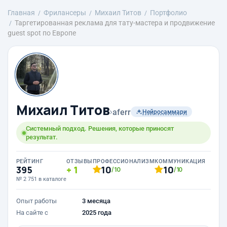
Главная
Фрилансеры
Михаил Титов
Портфолио
Таргетированная реклама для тату-мастера и продвижение
guest spot по Европе
Михаил Титов
›
aferr
Нейросаммари
Системный подход. Решения, которые приносят
результат.
РЕЙТИНГ
ОТЗЫВЫ
ПРОФЕССИОНАЛИЗМ
КОММУНИКАЦИЯ
395
1
10
10
/10
/10
№ 2 751 в каталоге
Опыт работы
3 месяца
На сайте с
2025 года