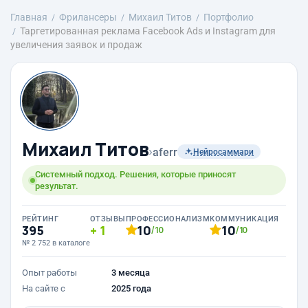
Главная
Фрилансеры
Михаил Титов
Портфолио
Таргетированная реклама Facebook Ads и Instagram для
увеличения заявок и продаж
Михаил Титов
›
aferr
Нейросаммари
Системный подход. Решения, которые приносят
результат.
РЕЙТИНГ
ОТЗЫВЫ
ПРОФЕССИОНАЛИЗМ
КОММУНИКАЦИЯ
395
1
10
10
/10
/10
№ 2 752 в каталоге
Опыт работы
3 месяца
На сайте с
2025 года