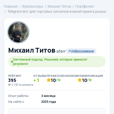
Главная
Фрилансеры
Михаил Титов
Портфолио
Telegram-бот для торговых сигналов и мониторинга рынка
Михаил Титов
›
aferr
Нейросаммари
Системный подход. Решения, которые приносят
результат.
РЕЙТИНГ
ОТЗЫВЫ
ПРОФЕССИОНАЛИЗМ
КОММУНИКАЦИЯ
395
1
10
10
/10
/10
№ 2 747 в каталоге
Опыт работы
3 месяца
На сайте с
2025 года