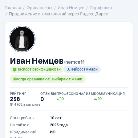
Главная
Фрилансеры
Иван Немцев
Портфолио
Продвижение стоматологий через Яндекс Директ
Иван Немцев
›
nemceff
Паспорт верифицирован
Нейросаммари
Когда сравнивают, выбирают меня!
РЕЙТИНГ
ОТЗЫВЫ
ПРОФЕССИОНАЛИЗМ
КОММУНИКАЦИЯ
258
0
-
-
/10
/10
№ 4 632 в каталоге
Опыт работы
10 лет
На сайте с
2025 года
Юридический
ИП
статус