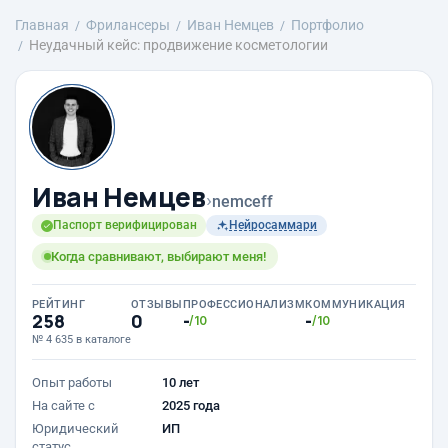
Главная
Фрилансеры
Иван Немцев
Портфолио
Неудачный кейс: продвижение косметологии
Иван Немцев
›
nemceff
Паспорт верифицирован
Нейросаммари
Когда сравнивают, выбирают меня!
РЕЙТИНГ
ОТЗЫВЫ
ПРОФЕССИОНАЛИЗМ
КОММУНИКАЦИЯ
258
0
-
-
/10
/10
№ 4 635 в каталоге
Опыт работы
10 лет
На сайте с
2025 года
Юридический
ИП
статус