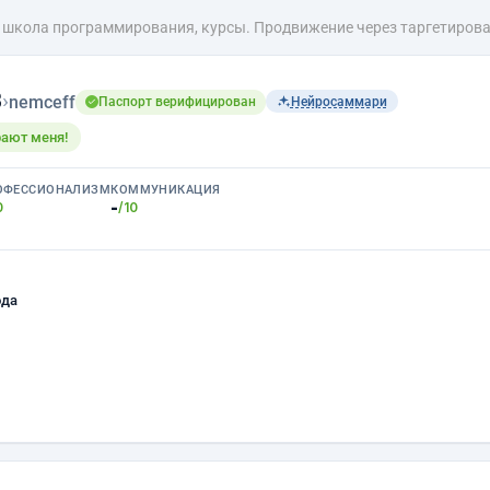
: школа программирования, курсы. Продвижение через таргетиров
в
›
nemceff
Паспорт верифицирован
Нейросаммари
рают меня!
ОФЕССИОНАЛИЗМ
КОММУНИКАЦИЯ
-
0
/10
ода