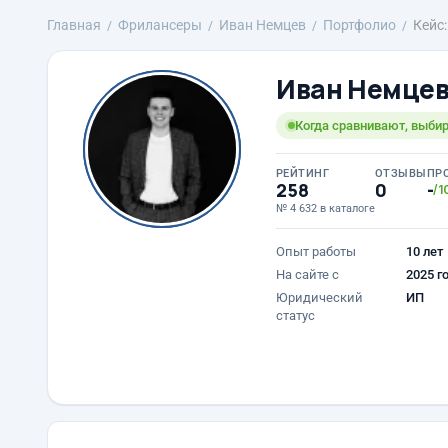
Главная
Фрилансеры
Иван Немцев
Портфолио
Кейс
Иван Немце
Когда сравнивают, выби
РЕЙТИНГ
ОТЗЫВЫ
ПР
258
0
-
/1
№ 4 632 в каталоге
Опыт работы
10 лет
На сайте с
2025 г
Юридический
ИП
статус