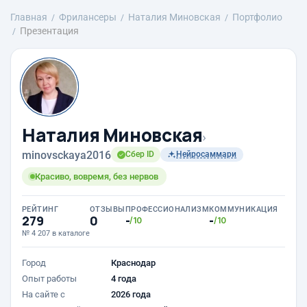
Главная
Фрилансеры
Наталия Миновская
Портфолио
Презентация
Наталия Миновская
›
minovsckaya2016
Сбер ID
Нейросаммари
Красиво, вовремя, без нервов
РЕЙТИНГ
ОТЗЫВЫ
ПРОФЕССИОНАЛИЗМ
КОММУНИКАЦИЯ
279
0
-
-
/10
/10
№ 4 207 в каталоге
Город
Краснодар
Опыт работы
4 года
На сайте с
2026 года