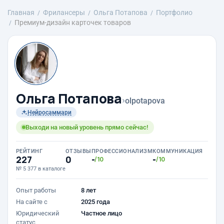
Главная
Фрилансеры
Ольга Потапова
Портфолио
Премиум-дизайн карточек товаров
Ольга Потапова
›
olpotapova
Нейросаммари
Выходи на новый уровень прямо сейчас!
РЕЙТИНГ
ОТЗЫВЫ
ПРОФЕССИОНАЛИЗМ
КОММУНИКАЦИЯ
227
0
-
-
/10
/10
№ 5 377 в каталоге
Опыт работы
8 лет
На сайте с
2025 года
Юридический
Частное лицо
статус