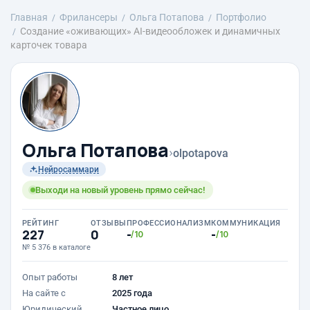
Главная
Фрилансеры
Ольга Потапова
Портфолио
Создание «оживающих» AI-видеообложек и динамичных
карточек товара
Ольга Потапова
›
olpotapova
Нейросаммари
Выходи на новый уровень прямо сейчас!
РЕЙТИНГ
ОТЗЫВЫ
ПРОФЕССИОНАЛИЗМ
КОММУНИКАЦИЯ
227
0
-
-
/10
/10
№ 5 376 в каталоге
Опыт работы
8 лет
На сайте с
2025 года
Юридический
Частное лицо