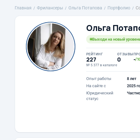
Главная
Фрилансеры
Ольга Потапова
Портфолио
С
Ольга Потап
Выходи на новый уровень
РЕЙТИНГ
ОТЗЫВЫ
ПР
227
0
-
/1
№ 5 377 в каталоге
Опыт работы
8 лет
На сайте с
2025 г
Юридический
Частно
статус