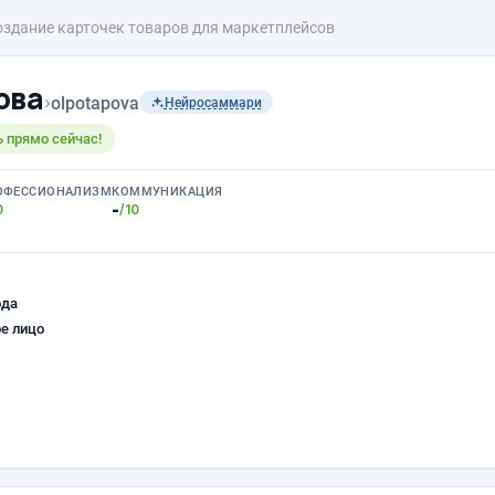
оздание карточек товаров для маркетплейсов
ова
›
olpotapova
Нейросаммари
 прямо сейчас!
ОФЕССИОНАЛИЗМ
КОММУНИКАЦИЯ
-
0
/10
ода
е лицо