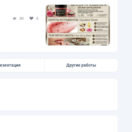
30
0
езентация
Другие работы