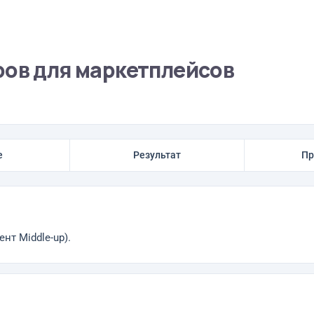
ров для маркетплейсов
е
Результат
Пр
нт Middle-up).