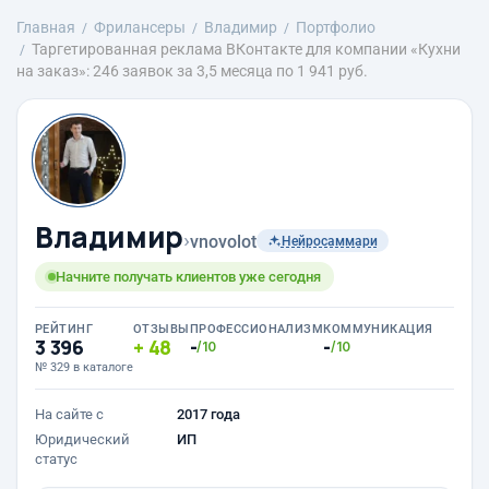
Главная
Фрилансеры
Владимир
Портфолио
Таргетированная реклама ВКонтакте для компании «Кухни
на заказ»: 246 заявок за 3,5 месяца по 1 941 руб.
Владимир
›
vnovolot
Нейросаммари
Начните получать клиентов уже сегодня
РЕЙТИНГ
ОТЗЫВЫ
ПРОФЕССИОНАЛИЗМ
КОММУНИКАЦИЯ
3 396
48
-
-
/10
/10
№ 329 в каталоге
На сайте с
2017 года
Юридический
ИП
статус