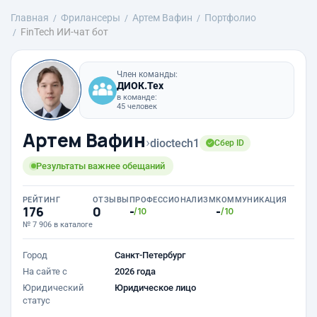
Главная
Фрилансеры
Артем Вафин
Портфолио
FinTech ИИ-чат бот
Член команды:
ДИОК.Тех
в команде:
45 человек
Артем Вафин
›
dioctech1
Сбер ID
Результаты важнее обещаний
РЕЙТИНГ
ОТЗЫВЫ
ПРОФЕССИОНАЛИЗМ
КОММУНИКАЦИЯ
176
0
-
-
/10
/10
№ 7 906 в каталоге
Город
Санкт-Петербург
На сайте с
2026 года
Юридический
Юридическое лицо
статус