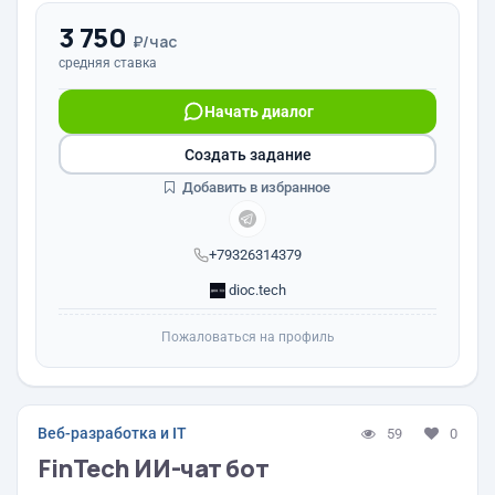
3 750
₽/час
средняя ставка
Начать диалог
Создать задание
Добавить в избранное
+79326314379
dioc.tech
Пожаловаться на профиль
Веб-разработка и IT
59
0
FinTech ИИ-чат бот