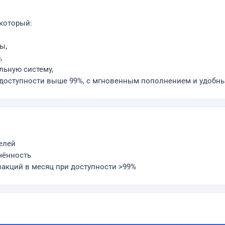
 который:
ы,
,
льную систему,
и доступности выше 99%, с мгновенным пополнением и удобн
елей
чённость
нзакций в месяц при доступности >99%