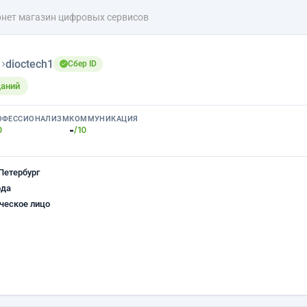
рнет магазин цифровых сервисов
н
›
dioctech1
Сбер ID
щаний
ОФЕССИОНАЛИЗМ
КОММУНИКАЦИЯ
-
0
/10
Петербург
ода
ческое лицо