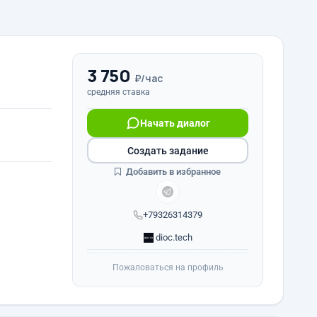
3 750
₽/час
средняя ставка
Начать диалог
Создать задание
Добавить в избранное
+79326314379
dioc.tech
Пожаловаться на профиль