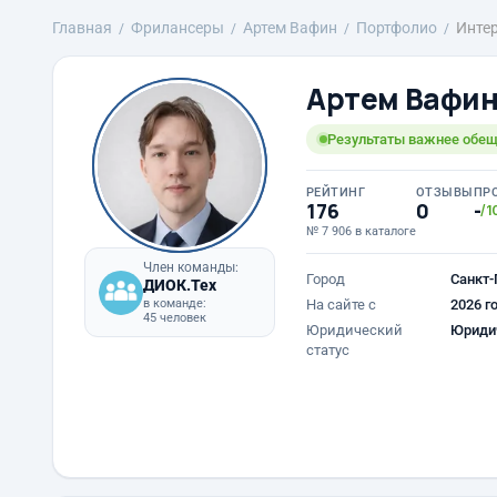
Главная
Фрилансеры
Артем Вафин
Портфолио
Инте
Артем Вафи
Результаты важнее обе
РЕЙТИНГ
ОТЗЫВЫ
ПР
176
0
-
/1
№ 7 906 в каталоге
Член команды:
Город
Санкт-
ДИОК.Тех
в команде:
На сайте с
2026 г
45 человек
Юридический
Юриди
статус