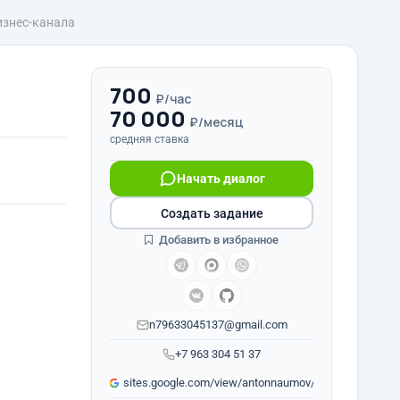
изнес-канала
700
₽/час
70 000
₽/месяц
средняя ставка
Начать диалог
Создать задание
Добавить в избранное
n79633045137@gmail.com
+7 963 304 51 37
sites.google.com/view/antonnaumov/