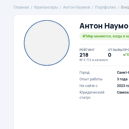
Главная
Фрилансеры
Антон Наумов
Портфолио
Вне
Антон Наумо
"Мир меняется, когда я н
РЕЙТИНГ
ОТЗЫВЫ
ПР
218
0
-
/1
№ 5 712 в каталоге
Город
Санкт-
Опыт работы
3 года
На сайте с
2023 г
Юридический
Самоз
статус