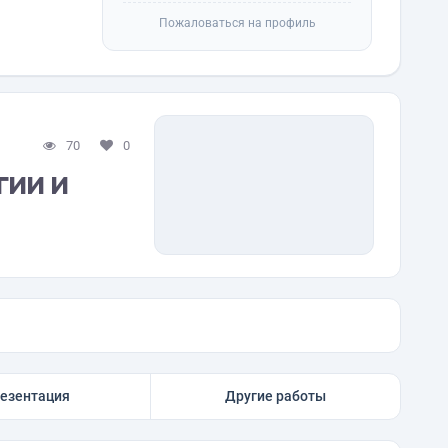
Пожаловаться на профиль
70
0
гии и
езентация
Другие работы