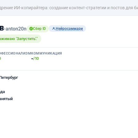
дрение ИИ-копирайтера: создание контент-стратегии и постов для б
в
›
anton20n
Сбер ID
Нейросаммари
ажимаю 'Запустить'."
ОФЕССИОНАЛИЗМ
КОММУНИКАЦИЯ
-
0
/10
Петербург
ода
анятый