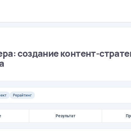
ра: создание контент-страте
а
лект
Рерайтинг
е
Результат
Пр