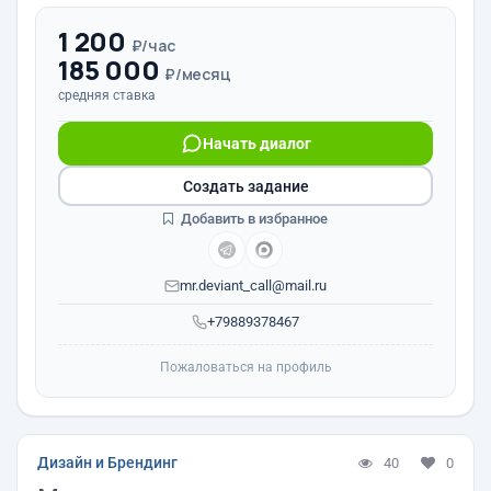
1 200
₽/час
185 000
₽/месяц
средняя ставка
Начать диалог
Создать задание
Добавить в избранное
mr.deviant_call@mail.ru
+79889378467
Пожаловаться на профиль
Дизайн и Брендинг
40
0