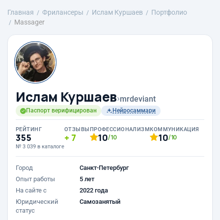
Главная
Фрилансеры
Ислам Куршаев
Портфолио
Massager
Ислам Куршаев
›
mrdeviant
Паспорт верифицирован
Нейросаммари
РЕЙТИНГ
ОТЗЫВЫ
ПРОФЕССИОНАЛИЗМ
КОММУНИКАЦИЯ
355
7
10
10
/10
/10
№ 3 039 в каталоге
Город
Санкт-Петербург
Опыт работы
5 лет
На сайте с
2022 года
Юридический
Самозанятый
статус