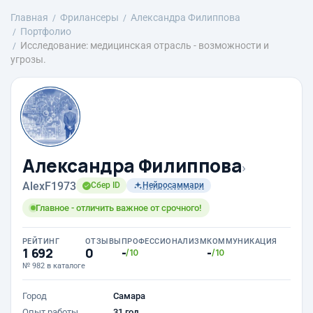
Главная
Фрилансеры
Александра Филиппова
Портфолио
Исследование: медицинская отрасль - возможности и
угрозы.
Александра Филиппова
›
AlexF1973
Сбер ID
Нейросаммари
Главное - отличить важное от срочного!
РЕЙТИНГ
ОТЗЫВЫ
ПРОФЕССИОНАЛИЗМ
КОММУНИКАЦИЯ
1 692
0
-
-
/10
/10
№ 982 в каталоге
Город
Самара
Опыт работы
31 год