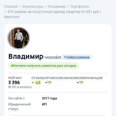
Главная
Фрилансеры
Владимир
Портфолио
370 заявок на посуточную аренду квартир по 351 руб.|
Авитолог
Владимир
›
vnovolot
Нейросаммари
Начните получать клиентов уже сегодня
РЕЙТИНГ
ОТЗЫВЫ
ПРОФЕССИОНАЛИЗМ
КОММУНИКАЦИЯ
3 396
48
-
-
/10
/10
№ 331 в каталоге
На сайте с
2017 года
Юридический
ИП
статус