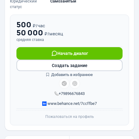
Юридический
Самозанятый
статус
500
₽/час
50 000
₽/месяц
средняя ставка
Начать диалог
Создать задание
Добавить в избранное
+79896676843
www.behance.net/7ccffbe7
Пожаловаться на профиль