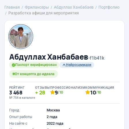
Главная
Фрилансеры
Абдуллах Ханбабаев
Портфолио
Разработка афиши для мероприятия
Абдуллах Ханбабаев
›
f1b41k
Паспорт верифицирован
Нейросаммари
От концепта до идеала
РЕЙТИНГ
ОТЗЫВЫ
ПРОФЕССИОНАЛИЗМ
КОММУНИКАЦИЯ
3 468
28
9
10
/10
/10
№ 754 в каталоге
Город
Москва
Опыт работы
2 года
На сайте с
2022 года