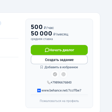
500
₽/час
50 000
₽/месяц
средняя ставка
Начать диалог
Создать задание
Добавить в избранное
+79896676843
www.behance.net/7ccffbe7
Пожаловаться на профиль