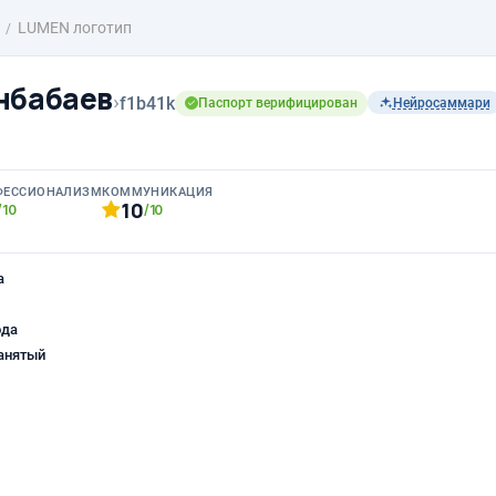
LUMEN логотип
нбабаев
›
f1b41k
Паспорт верифицирован
Нейросаммари
ФЕССИОНАЛИЗМ
КОММУНИКАЦИЯ
10
/10
/10
а
ода
анятый