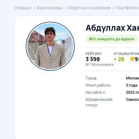
Главная
Фрилансеры
Абдуллах Ханбабаев
Портфолио
Абдуллах Ха
От концепта до идеала
РЕЙТИНГ
ОТЗЫВЫ
ПРО
3 598
28
9
№ 754 в каталоге
Город
Москв
Опыт работы
2 года
На сайте с
2022 г
Юридический
Самоз
статус