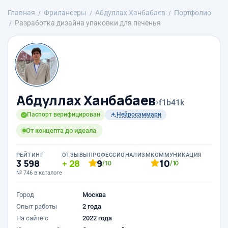
Главная
Фрилансеры
Абдуллах Ханбабаев
Портфолио
Разработка дизайна упаковки для печенья
Абдуллах Ханбабаев
›
f1b41k
Паспорт верифицирован
Нейросаммари
От концепта до идеала
РЕЙТИНГ
ОТЗЫВЫ
ПРОФЕССИОНАЛИЗМ
КОММУНИКАЦИЯ
3 598
28
9
10
/10
/10
№ 746 в каталоге
Город
Москва
Опыт работы
2 года
На сайте с
2022 года