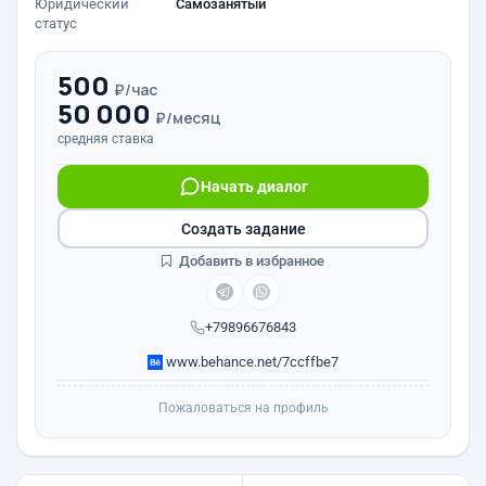
Юридический
Самозанятый
статус
500
₽/час
50 000
₽/месяц
средняя ставка
Начать диалог
Создать задание
Добавить в избранное
+79896676843
www.behance.net/7ccffbe7
Пожаловаться на профиль