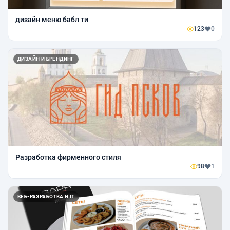
дизайн меню бабл ти
123
0
ДИЗАЙН И БРЕНДИНГ
Разработка фирменного стиля
98
1
ВЕБ-РАЗРАБОТКА И IT