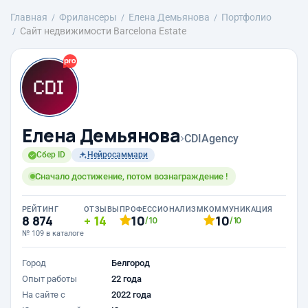
Главная
Фрилансеры
Елена Демьянова
Портфолио
Сайт недвижимости Barcelona Estate
Елена Демьянова
›
CDIAgency
Сбер ID
Нейросаммари
Сначало достижение, потом вознаграждение !
РЕЙТИНГ
ОТЗЫВЫ
ПРОФЕССИОНАЛИЗМ
КОММУНИКАЦИЯ
8 874
14
10
10
/10
/10
№ 109 в каталоге
Город
Белгород
Опыт работы
22 года
На сайте с
2022 года