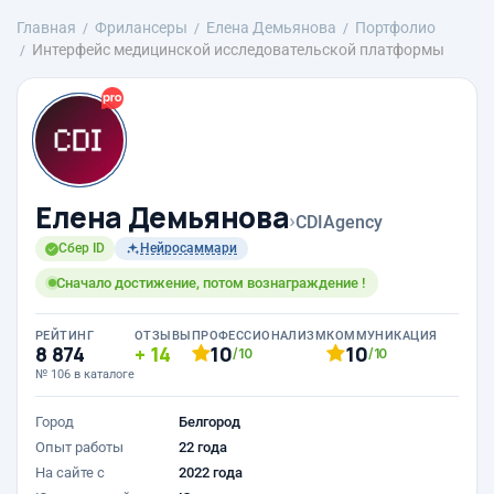
Главная
Фрилансеры
Елена Демьянова
Портфолио
Интерфейс медицинской исследовательской платформы
Елена Демьянова
›
CDIAgency
Сбер ID
Нейросаммари
Сначало достижение, потом вознаграждение !
РЕЙТИНГ
ОТЗЫВЫ
ПРОФЕССИОНАЛИЗМ
КОММУНИКАЦИЯ
8 874
14
10
10
/10
/10
№ 106 в каталоге
Город
Белгород
Опыт работы
22 года
На сайте с
2022 года