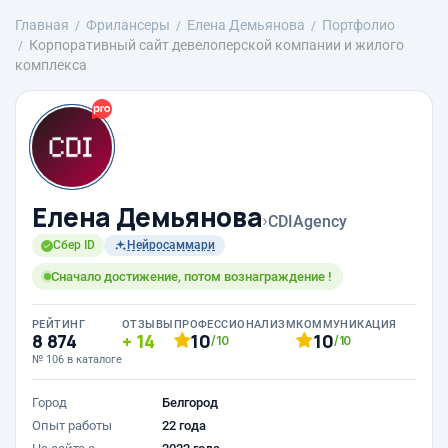
Главная
Фрилансеры
Елена Демьянова
Портфолио
Корпоративный сайт девелоперской компании и жилого
комплекса
Елена Демьянова
›
CDIAgency
Сбер ID
Нейросаммари
Сначало достижение, потом вознаграждение !
РЕЙТИНГ
ОТЗЫВЫ
ПРОФЕССИОНАЛИЗМ
КОММУНИКАЦИЯ
8 874
14
10
10
/10
/10
№ 106 в каталоге
Город
Белгород
Опыт работы
22 года