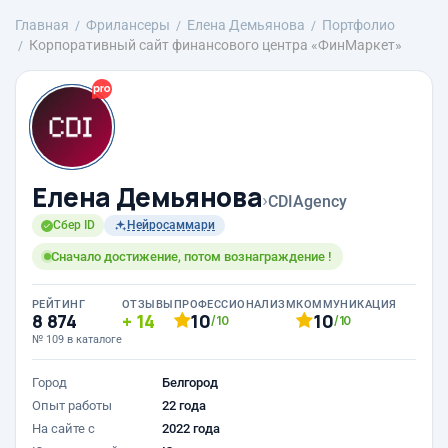
Главная
Фрилансеры
Елена Демьянова
Портфолио
Корпоративный сайт финансового центра «ФинМаркет»
Елена Демьянова
›
CDIAgency
Сбер ID
Нейросаммари
Сначало достижение, потом вознаграждение !
РЕЙТИНГ
ОТЗЫВЫ
ПРОФЕССИОНАЛИЗМ
КОММУНИКАЦИЯ
8 874
14
10
10
/10
/10
№ 109 в каталоге
Город
Белгород
Опыт работы
22 года
На сайте с
2022 года