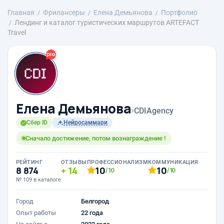
Главная
Фрилансеры
Елена Демьянова
Портфолио
Лендинг и каталог туристических маршрутов ARTEFACT
Travel
Елена Демьянова
›
CDIAgency
Сбер ID
Нейросаммари
Сначало достижение, потом вознаграждение !
РЕЙТИНГ
ОТЗЫВЫ
ПРОФЕССИОНАЛИЗМ
КОММУНИКАЦИЯ
8 874
14
10
10
/10
/10
№ 109 в каталоге
Город
Белгород
Опыт работы
22 года