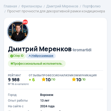
Главная
Фрилансеры
Дмитрий Меренков
Портфолио
Просчет прочности для декоративной рамки кондиционера
Дмитрий Меренков
›
kromartidi
Сбер ID
Нейросаммари
Профессиональный исполнитель.
РЕЙТИНГ
ОТЗЫВЫ
ПРОФЕССИОНАЛИЗМ
КОММУНИКАЦИЯ
9 988
6
10
10
/10
/10
№ 96 в каталоге
Город
Воронеж
Опыт работы
13 лет
На сайте с
2024 года