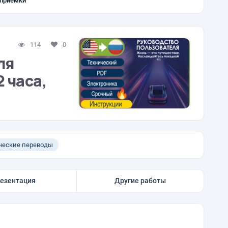
 приёмки
114
0
ля
 часа,
ческие переводы
езентация
Другие работы