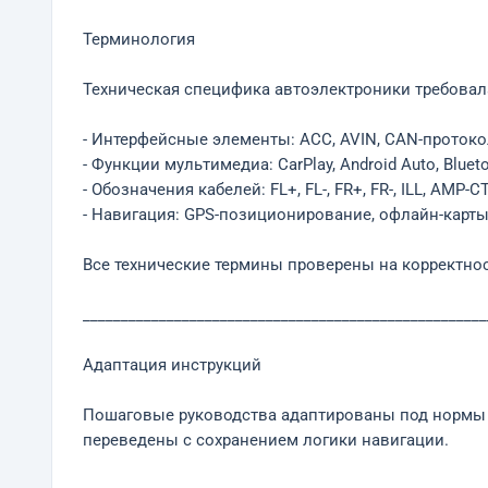
Терминология
Техническая специфика автоэлектроники требовал
- Интерфейсные элементы: ACC, AVIN, CAN-протоко
- Функции мультимедиа: CarPlay, Android Auto, Bluet
- Обозначения кабелей: FL+, FL-, FR+, FR-, ILL, AMP-C
- Навигация: GPS-позиционирование, офлайн-карт
Все технические термины проверены на корректнос
_____________________________________________________
Адаптация инструкций
Пошаговые руководства адаптированы под нормы р
переведены с сохранением логики навигации.