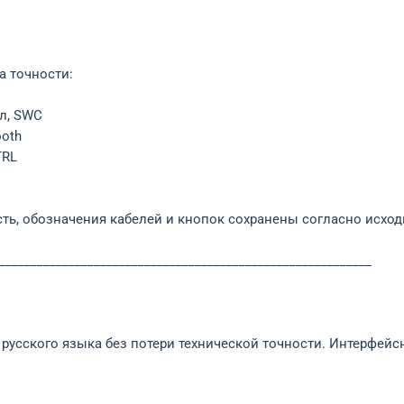
а точности:
л, SWC
ooth
TRL
ы
ть, обозначения кабелей и кнопок сохранены согласно исход
___________________________________________________________
усского языка без потери технической точности. Интерфейс