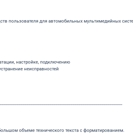
дств пользователя для автомобильных мультимедийных сист
уатации, настройке, подключению
, устранение неисправностей
___________________________________________________________
ольшом объеме технического текста с форматированием.