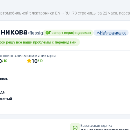
втомобильной электроники EN→RU | 73 страницы за 22 часа, перев
ьникова
›
flessig
Паспорт верифицирован
Нейросаммари
срок решу все ваши проблемы с переводами
ФЕССИОНАЛИЗМ
КОММУНИКАЦИЯ
0
10
/10
/10
поль
ода
анятый
Безопасная сделка