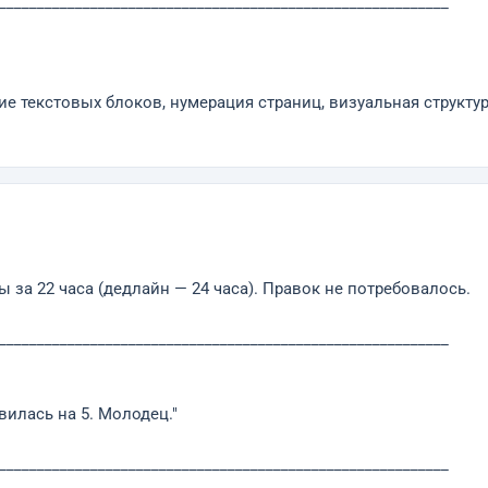
___________________________________________________________
е текстовых блоков, нумерация страниц, визуальная структу
за 22 часа (дедлайн — 24 часа). Правок не потребовалось.
___________________________________________________________
вилась на 5. Молодец."
___________________________________________________________