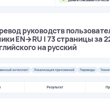
Деньги списываются после
ревод руководств пользовате
ки EN→RU | 73 страницы за 22
глийского на русский
твенный интеллект
Локализация приложений
Переводы
Техни
е
Результат
Пр