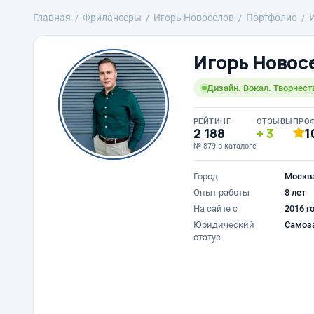
Главная
Фрилансеры
Игорь Новоселов
Портфолио
Игорь Новос
Дизайн. Вокал. Творчеств
РЕЙТИНГ
ОТЗЫВЫ
ПРО
2 188
3
1
№ 879 в каталоге
Город
Москв
Опыт работы
8 лет
На сайте с
2016 г
Юридический
Самоз
статус