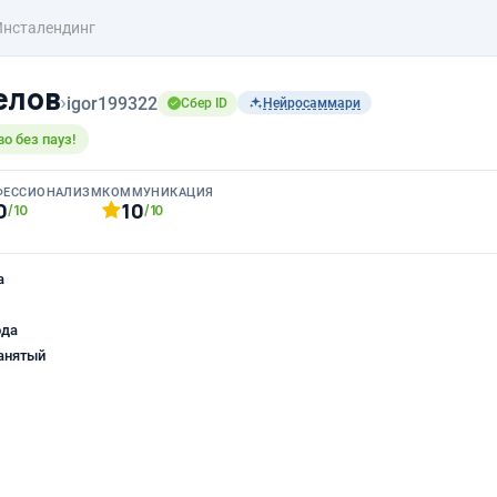
Инсталендинг
елов
›
igor199322
Сбер ID
Нейросаммари
о без пауз!
ФЕССИОНАЛИЗМ
КОММУНИКАЦИЯ
0
10
/10
/10
а
ода
анятый