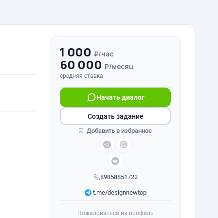
1 000
₽/час
60 000
₽/месяц
средняя ставка
Начать диалог
Создать задание
Добавить в избранное
89858851722
t.me/designnewtop
Пожаловаться на профиль