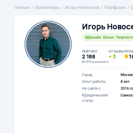
Главная
Фрилансеры
Игорь Новоселов
Портфолио
Игорь Новос
Дизайн. Вокал. Творчеств
РЕЙТИНГ
ОТЗЫВЫ
ПРО
2 188
3
1
№ 879 в каталоге
Город
Москв
Опыт работы
8 лет
На сайте с
2016 г
Юридический
Самоз
статус