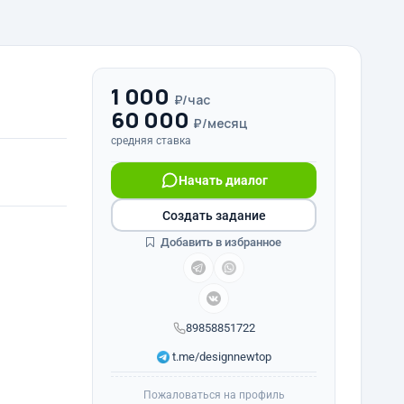
1 000
₽/час
60 000
₽/месяц
средняя ставка
Начать диалог
Создать задание
Добавить в избранное
89858851722
t.me/designnewtop
Пожаловаться на профиль