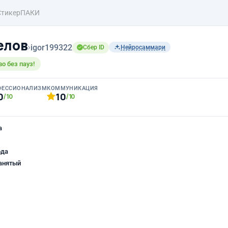
СтикерПАКИ
елов
›
igor199322
Сбер ID
Нейросаммари
о без пауз!
ФЕССИОНАЛИЗМ
КОММУНИКАЦИЯ
0
10
/10
/10
а
ода
анятый