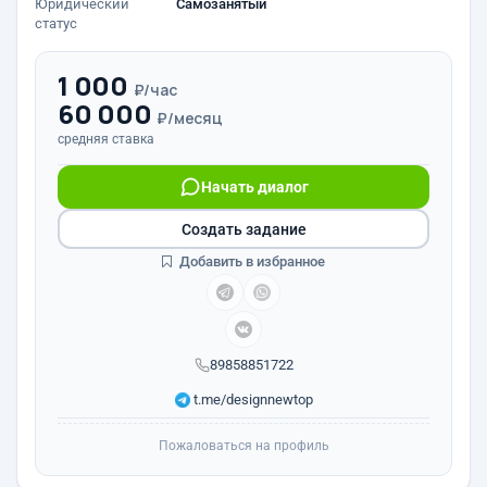
Юридический
Самозанятый
статус
1 000
₽/час
60 000
₽/месяц
средняя ставка
Начать диалог
Создать задание
Добавить в избранное
89858851722
t.me/designnewtop
Пожаловаться на профиль