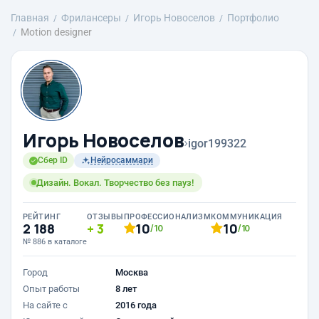
Главная
Фрилансеры
Игорь Новоселов
Портфолио
Motion designer
Игорь Новоселов
›
igor199322
Сбер ID
Нейросаммари
Дизайн. Вокал. Творчество без пауз!
РЕЙТИНГ
ОТЗЫВЫ
ПРОФЕССИОНАЛИЗМ
КОММУНИКАЦИЯ
2 188
3
10
10
/10
/10
№ 886 в каталоге
Город
Москва
Опыт работы
8 лет
На сайте с
2016 года