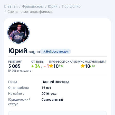
Главная
Фрилансеры
Юрий
Портфолио
Сцена по мотивам фильма
Юрий
›
sagun
Нейросаммари
РЕЙТИНГ
ОТЗЫВЫ
ПРОФЕССИОНАЛИЗМ
КОММУНИКАЦИЯ
5 085
34
1
10
10
/10
/10
/
№ 706 в каталоге
Город
Нижний Новгород
Опыт работы
16 лет
На сайте с
2016 года
Юридический
Самозанятый
статус