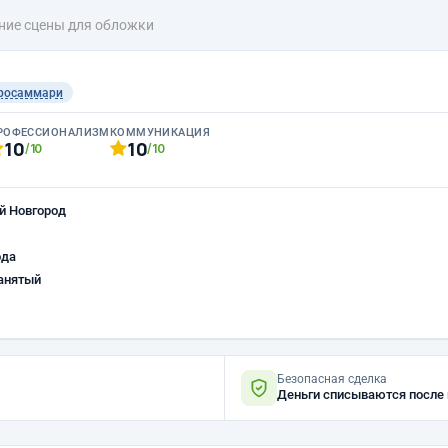
ие сцены для обложки
росаммари
РОФЕССИОНАЛИЗМ
КОММУНИКАЦИЯ
10
10
/10
/10
й Новгород
ода
анятый
Безопасная сделка
Деньги списываются после