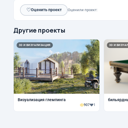
♡
Оценить проект
Оценили проект:
Другие проекты
3D И ВИЗУАЛИЗАЦИЯ
3D И ВИЗУА
Визуализация глемпинга
бильярдн
907
1