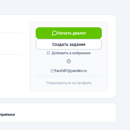
Начать диалог
Создать задание
Добавить в избранное
farsh87@yandex.ru
Пожаловаться на профиль
 приёмки