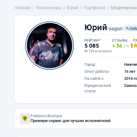
Главная
Фрилансеры
Юрий
Портфолио
Моделирован
Юрий
›
sagun
Ней
РЕЙТИНГ
ОТЗЫВЫ
П
5 085
34
1
/
№ 729 в каталоге
Город
Нижни
Опыт работы
16 лет
На сайте с
2016 г
Юридический
Самоз
статус
Freelance.Boutique
Премиум-сервис для лучших исполнителей