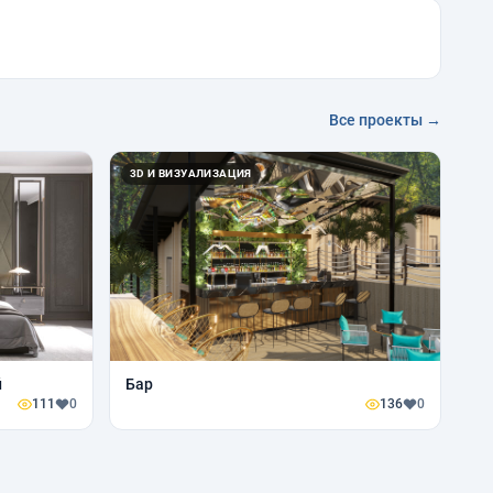
Все проекты →
3D И ВИЗУАЛИЗАЦИЯ
й
Бар
111
0
136
0