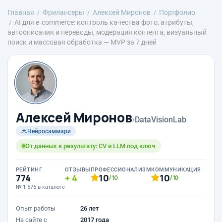
Главная
Фрилансеры
Алексей Миронов
Портфолио
AI для e‑commerce: контроль качества фото, атрибуты,
автоописания и переводы, модерация контента, визуальный
поиск и массовая обработка — MVP за 7 дней
Алексей Миронов
›
DataVisionLab
Нейросаммари
От данных к результату: CV и LLM под ключ
РЕЙТИНГ
ОТЗЫВЫ
ПРОФЕССИОНАЛИЗМ
КОММУНИКАЦИЯ
774
4
10
10
/10
/10
№ 1 576 в каталоге
Опыт работы
26 лет
На сайте с
2017 года