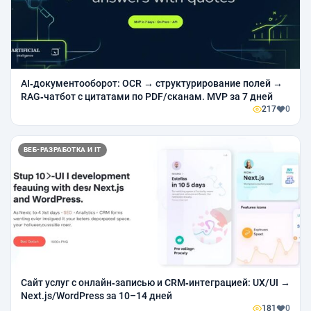
AI‑документооборот: OCR → структурирование полей →
RAG‑чатбот с цитатами по PDF/сканам. MVP за 7 дней
217
0
ВЕБ-РАЗРАБОТКА И IT
Сайт услуг с онлайн‑записью и CRM‑интеграцией: UX/UI →
Next.js/WordPress за 10–14 дней
181
0