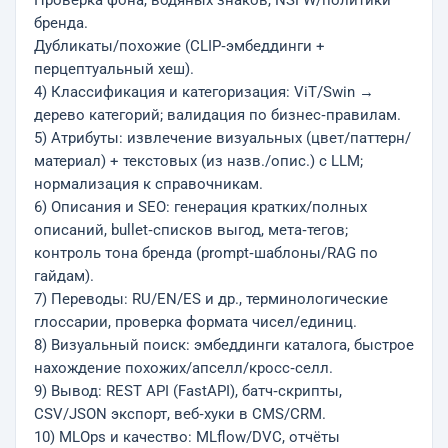
Проверка фона, водяных знаков, NSFW/политики
бренда.
Дубликаты/похожие (CLIP‑эмбеддинги +
перцептуальный хеш).
4) Классификация и категоризация: ViT/Swin →
дерево категорий; валидация по бизнес‑правилам.
5) Атрибуты: извлечение визуальных (цвет/паттерн/
материал) + текстовых (из назв./опис.) c LLM;
нормализация к справочникам.
6) Описания и SEO: генерация кратких/полных
описаний, bullet‑списков выгод, мета‑тегов;
контроль тона бренда (prompt‑шаблоны/RAG по
гайдам).
7) Переводы: RU/EN/ES и др., терминологические
глоссарии, проверка формата чисел/единиц.
8) Визуальный поиск: эмбеддинги каталога, быстрое
нахождение похожих/апселл/кросс‑селл.
9) Вывод: REST API (FastAPI), батч‑скрипты,
CSV/JSON экспорт, веб‑хуки в CMS/CRM.
10) MLOps и качество: MLflow/DVC, отчёты