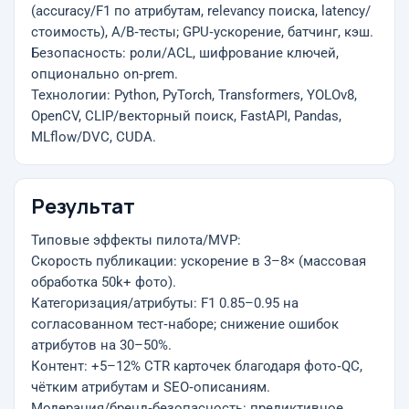
(accuracy/F1 по атрибутам, relevancy поиска, latency/
стоимость), A/B‑тесты; GPU‑ускорение, батчинг, кэш.
Безопасность: роли/ACL, шифрование ключей,
опционально on‑prem.
Технологии: Python, PyTorch, Transformers, YOLOv8,
OpenCV, CLIP/векторный поиск, FastAPI, Pandas,
MLflow/DVC, CUDA.
Результат
Типовые эффекты пилота/MVP:
Скорость публикации: ускорение в 3–8× (массовая
обработка 50k+ фото).
Категоризация/атрибуты: F1 0.85–0.95 на
согласованном тест‑наборе; снижение ошибок
атрибутов на 30–50%.
Контент: +5–12% CTR карточек благодаря фото‑QC,
чётким атрибутам и SEO‑описаниям.
Модерация/бренд‑безопасность: предиктивное