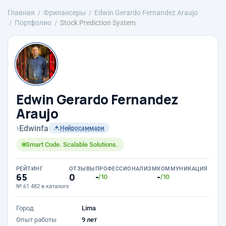
Главная
Фрилансеры
Edwin Gerardo Fernandez Araujo
Портфолио
Stock Prediction System
Edwin Gerardo Fernandez
Araujo
›
Edwinfa
Нейросаммари
Smart Code. Scalable Solutions.
РЕЙТИНГ
ОТЗЫВЫ
ПРОФЕССИОНАЛИЗМ
КОММУНИКАЦИЯ
65
0
-
-
/10
/10
№ 61 482 в каталоге
Город
Lima
Опыт работы
9 лет