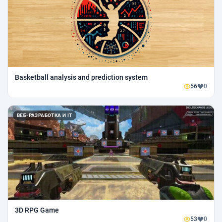
Basketball analysis and prediction system
56
0
ВЕБ-РАЗРАБОТКА И IT
3D RPG Game
53
0