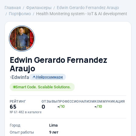
Главная
Фрилансеры
Edwin Gerardo Fernandez Araujo
Портфолио
Health Monitering system - IoT & AI development
Edwin Gerardo Fernandez
Araujo
›
Edwinfa
Нейросаммари
Smart Code. Scalable Solutions.
РЕЙТИНГ
ОТЗЫВЫ
ПРОФЕССИОНАЛИЗМ
КОММУНИКАЦИЯ
65
0
-
-
/10
/10
№ 61 482 в каталоге
Город
Lima
Опыт работы
9 лет