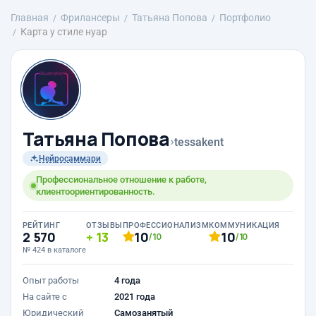
Главная
Фрилансеры
Татьяна Попова
Портфолио
Карта у стиле нуар
Татьяна Попова
›
tessakent
Нейросаммари
Профессиональное отношение к работе,
клиентоориентированность.
РЕЙТИНГ
ОТЗЫВЫ
ПРОФЕССИОНАЛИЗМ
КОММУНИКАЦИЯ
2 570
13
10
10
/10
/10
№ 424 в каталоге
Опыт работы
4 года
На сайте с
2021 года
Юридический
Самозанятый