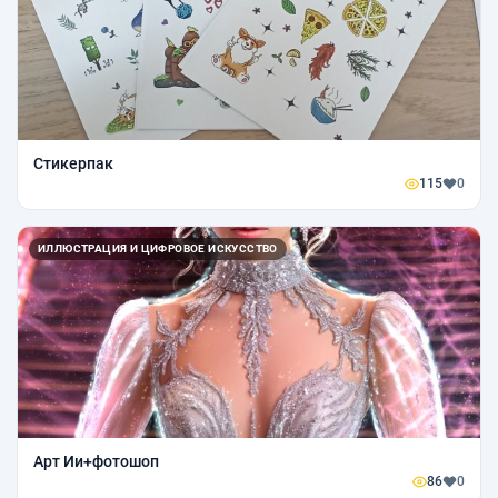
Стикерпак
115
0
ИЛЛЮСТРАЦИЯ И ЦИФРОВОЕ ИСКУССТВО
Арт Ии+фотошоп
86
0