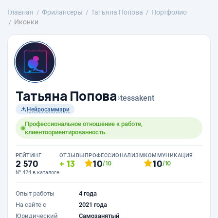
Главная
Фрилансеры
Татьяна Попова
Портфолио
Иконки
Татьяна Попова
›
tessakent
Нейросаммари
Профессиональное отношение к работе,
клиентоориентированность.
РЕЙТИНГ
ОТЗЫВЫ
ПРОФЕССИОНАЛИЗМ
КОММУНИКАЦИЯ
2 570
13
10
10
/10
/10
№ 424 в каталоге
Опыт работы
4 года
На сайте с
2021 года
Юридический
Самозанятый