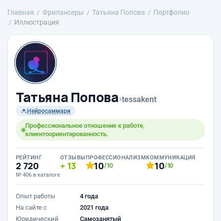
Главная
Фрилансеры
Татьяна Попова
Портфолио
Иллюстрация
Татьяна Попова
›
tessakent
Нейросаммари
Профессиональное отношение к работе,
клиентоориентированность.
РЕЙТИНГ
ОТЗЫВЫ
ПРОФЕССИОНАЛИЗМ
КОММУНИКАЦИЯ
2 720
13
10
10
/10
/10
№ 406 в каталоге
Опыт работы
4 года
На сайте с
2021 года
Юридический
Самозанятый