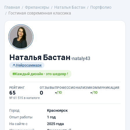
Главная
Фрилансеры
Наталья Бастан
Портфолио
Гостиная современная классика
Наталья Бастан
›
nataly43
Нейросаммари
Каждый дизайн - это шедевр !
РЕЙТИНГ
ОТЗЫВЫ
ПРОФЕССИОНАЛИЗМ
КОММУНИКАЦИЯ
65
0
-
-
/10
/10
№ 61 515 в каталоге
Город
Красноярск
Опыт работы
1 год
На сайте с
2025 года