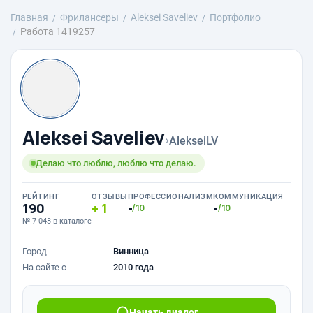
Главная
Фрилансеры
Aleksei Saveliev
Портфолио
Работа 1419257
Aleksei Saveliev
›
AlekseiLV
Делаю что люблю, люблю что делаю.
РЕЙТИНГ
ОТЗЫВЫ
ПРОФЕССИОНАЛИЗМ
КОММУНИКАЦИЯ
190
1
-
-
/10
/10
№ 7 043 в каталоге
Город
Винница
На сайте с
2010 года
Начать диалог