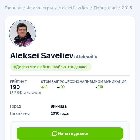
Главная
Фрилансеры
Aleksei Saveliev
Портфолио
2015
Aleksei Saveliev
›
AlekseiLV
Делаю что люблю, люблю что делаю.
РЕЙТИНГ
ОТЗЫВЫ
ПРОФЕССИОНАЛИЗМ
КОММУНИКАЦИЯ
190
1
-
-
/10
/10
№ 7 043 в каталоге
Город
Винница
На сайте с
2010 года
Начать диалог