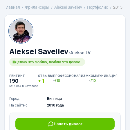
Главная
Фрилансеры
Aleksei Saveliev
Портфолио
2015
Aleksei Saveliev
›
AlekseiLV
Делаю что люблю, люблю что делаю.
РЕЙТИНГ
ОТЗЫВЫ
ПРОФЕССИОНАЛИЗМ
КОММУНИКАЦИЯ
190
1
-
-
/10
/10
№ 7 044 в каталоге
Город
Винница
На сайте с
2010 года
Начать диалог