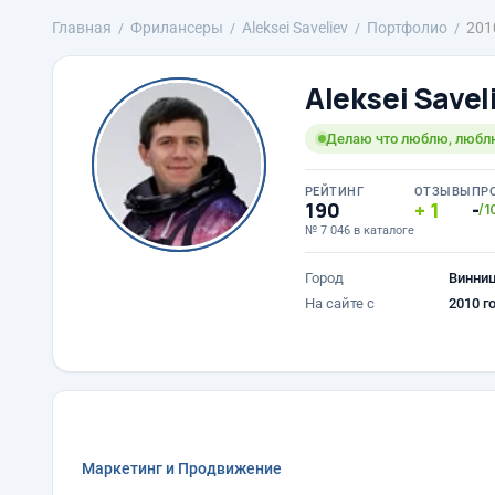
Главная
Фрилансеры
Aleksei Saveliev
Портфолио
201
Aleksei Savel
Делаю что люблю, любл
РЕЙТИНГ
ОТЗЫВЫ
ПР
190
1
-
/1
№ 7 046 в каталоге
Город
Винни
На сайте с
2010 г
Маркетинг и Продвижение