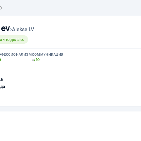
0
iev
›
AlekseiLV
ю что делаю.
ОФЕССИОНАЛИЗМ
КОММУНИКАЦИЯ
-
0
/10
ца
ода