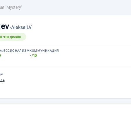
ия "Mystery"
iev
›
AlekseiLV
ю что делаю.
ОФЕССИОНАЛИЗМ
КОММУНИКАЦИЯ
-
0
/10
ца
ода