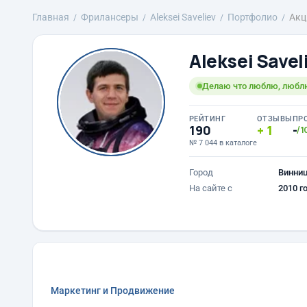
Главная
Фрилансеры
Aleksei Saveliev
Портфолио
Акц
Aleksei Savel
Делаю что люблю, любл
РЕЙТИНГ
ОТЗЫВЫ
ПР
190
1
-
/1
№ 7 044 в каталоге
Город
Винни
На сайте с
2010 г
Маркетинг и Продвижение