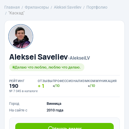
Главная
Фрилансеры
Aleksei Saveliev
Портфолио
"Каскад"
Aleksei Saveliev
›
AlekseiLV
Делаю что люблю, люблю что делаю.
РЕЙТИНГ
ОТЗЫВЫ
ПРОФЕССИОНАЛИЗМ
КОММУНИКАЦИЯ
190
1
-
-
/10
/10
№ 7 045 в каталоге
Город
Винница
На сайте с
2010 года
Начать диалог